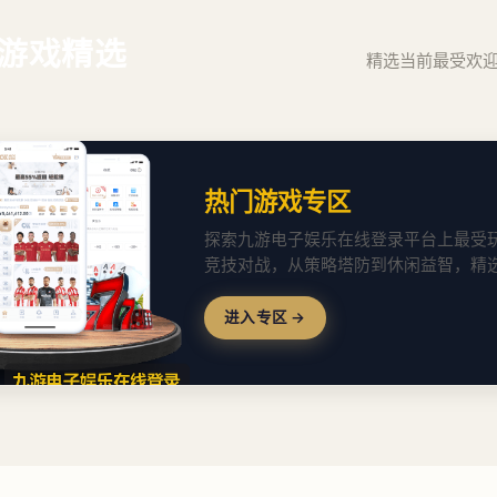
游戏精选
精选当前最受欢
热门游戏专区
探索九游电子娱乐在线登录平台上最受
竞技对战，从策略塔防到休闲益智，精
进入专区 →