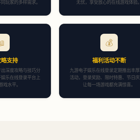
不同玩家的多样需求。
无忧，享受放心的在线游戏体验
📖
💰
攻略支持
福利活动不断
产出深度攻略与技巧分
九游电子娱乐在线登录定期推出丰厚
子娱乐在线登录平台上
活动，登录奖励、限时特惠、节日庆
游戏水平。
让每一场游戏都充满惊喜。