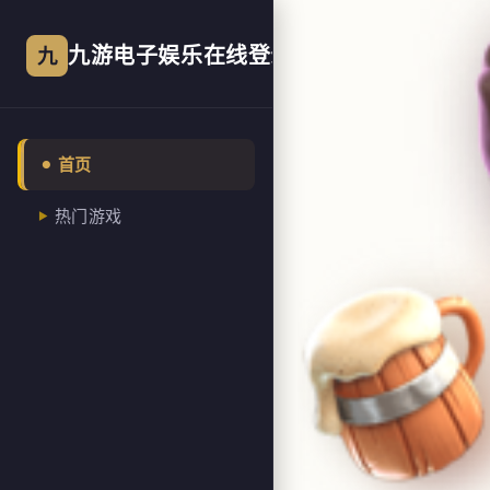
九游电子娱乐在线登录
九
首页
●
热门游戏
▶