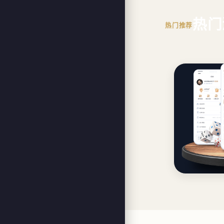
热门
热门推荐