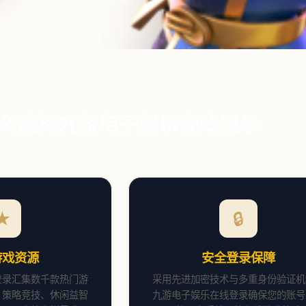
么选择九游电子娱乐在线登录
★
🔒
游戏资源
安全登录保障
登录汇集数千款热门游
采用先进加密技术与多重身份验证机
、策略竞技、休闲益智
九游电子娱乐在线登录确保您的账号