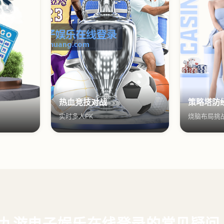
热血竞技对战
策略塔防
实时多人PK
烧脑布局挑