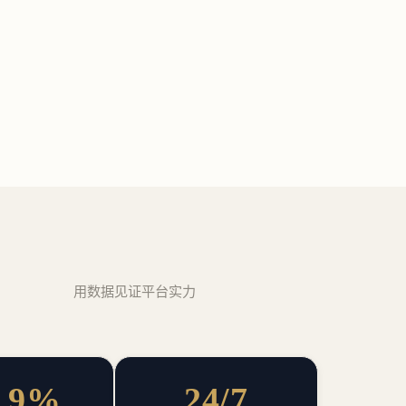
用数据见证平台实力
9.9%
24/7