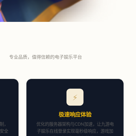
专业品质，值得信赖的电子娱乐平台
⚡
极速响应体验
制，
优化的服务器架构与CDN加速，让九游电
安全
子娱乐在线登录实现毫秒级响应，游戏加