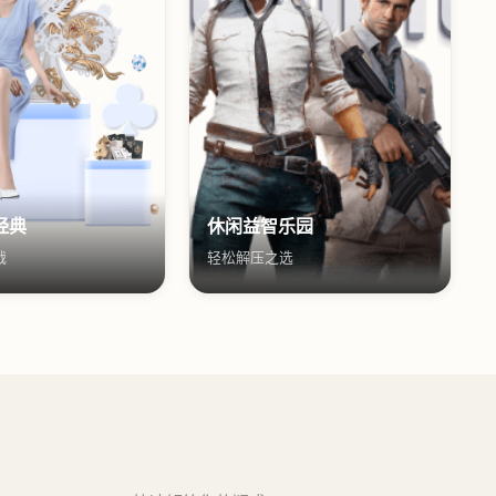
经典
休闲益智乐园
战
轻松解压之选