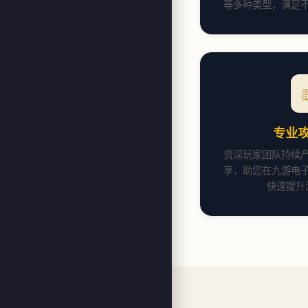
等多种类型，满足
专业
资深玩家团队持续
享，助您在九游电
快速提升