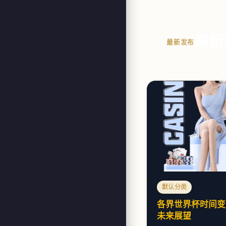
最新
最新发布
默认分类
各界世界杯时间变
未来展望